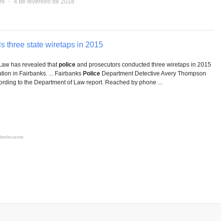
re
⋅
4 de fevereiro de 2018
s three state wiretaps in 2015
Law has revealed that
police
and prosecutors conducted three wiretaps in 2015
ation in Fairbanks. ... Fairbanks
Police
Department Detective Avery Thompson
ording to the Department of Law report. Reached by phone ...
irrelevante