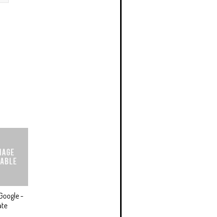
Google -
ate