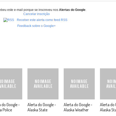
ebeu este e-mail porque se inscreveu nos
Alertas do Google
.
Cancelar inscrição
Receber este alerta como feed RSS
Feedback sobre o Google+
a do Google -
Alerta do Google -
Alerta do Google -
Alerta do 
a Police
Alaska State
Alaska Weather
Alaska St