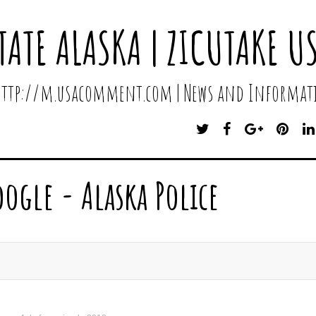
TATE ALASKA | ZICUTAKE U
 http://m.usacomment.com | News and Informati
T
F
G
P
W
A
O
I
I
C
O
N
T
E
G
T
oogle - Alaska Police
T
B
L
E
E
O
E
R
R
O
P
E
K
L
S
U
T
S