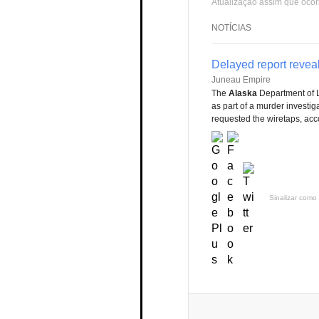
Atualização assim que ocor
NOTÍCIAS
Delayed report reveal
Juneau Empire
The
Alaska
Department of 
as part of a murder investig
requested the wiretaps, acc
Sinalizar como 