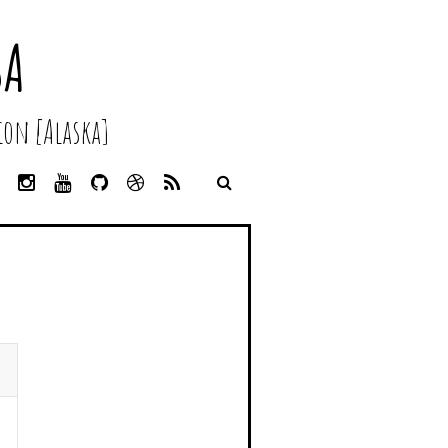
SA
on [Alaska]
L
I
Y
G
D
R
I
N
O
I
R
S
N
S
U
T
I
S
K
T
T
H
B
E
A
U
U
B
D
G
B
B
B
I
R
E
L
N
A
E
M