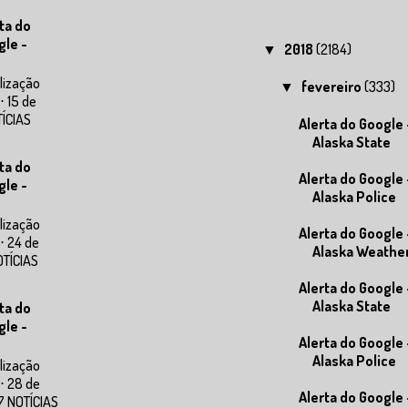
ta do
gle -
2018
(2184)
▼
lização
fevereiro
(333)
▼
⋅ 15 de
TÍCIAS
Alerta do Google 
Alaska State
ta do
Alerta do Google 
gle -
Alaska Police
lização
Alerta do Google 
⋅ 24 de
Alaska Weathe
OTÍCIAS
Alerta do Google 
Alaska State
ta do
gle -
Alerta do Google 
Alaska Police
lização
⋅ 28 de
Alerta do Google 
7 NOTÍCIAS