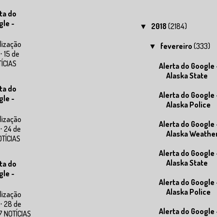
ta do
gle -
2018
(2184)
▼
lização
fevereiro
(333)
▼
⋅ 15 de
TÍCIAS
Alerta do Google 
Alaska State
ta do
Alerta do Google 
gle -
Alaska Police
lização
Alerta do Google 
⋅ 24 de
Alaska Weathe
OTÍCIAS
Alerta do Google 
Alaska State
ta do
gle -
Alerta do Google 
Alaska Police
lização
⋅ 28 de
Alerta do Google 
7 NOTÍCIAS