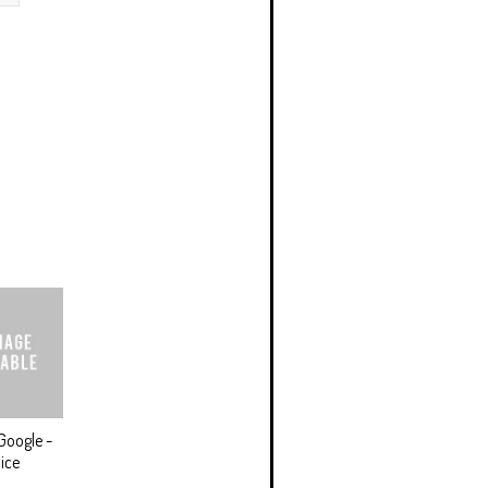
Google -
ice