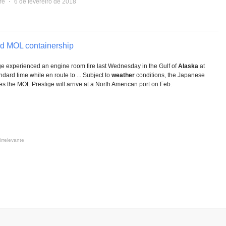
re
⋅
6 de fevereiro de 2018
rd MOL containership
 experienced an engine room fire last Wednesday in the Gulf of
Alaska
at
dard time while en route to ... Subject to
weather
conditions, the Japanese
s the MOL Prestige will arrive at a North American port on Feb.
irrelevante