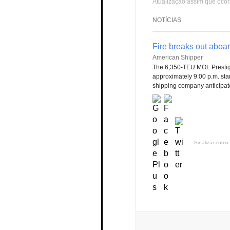
Atualização assim que ocor
NOTÍCIAS
Fire breaks out aboa
American Shipper
The 6,350-TEU MOL Prestige
approximately 9:00 p.m. stan
shipping company anticipate
Sinalizar como 