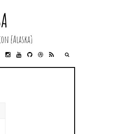
SA
on [Alaska]
L
I
Y
G
D
R
I
N
O
I
R
S
N
S
U
T
I
S
K
T
T
H
B
E
A
U
U
B
D
G
B
B
B
I
R
E
L
N
A
E
M