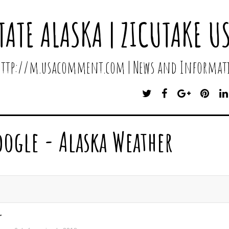
TATE ALASKA | ZICUTAKE U
 http://m.usacomment.com | News and Informati
T
F
G
P
W
A
O
I
I
C
O
N
T
E
G
T
oogle - Alaska Weather
T
B
L
E
E
O
E
R
R
O
P
E
K
L
S
U
T
S
r