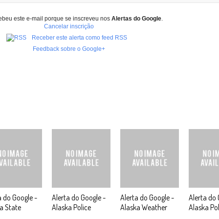
ebeu este e-mail porque se inscreveu nos
Alertas do Google
.
Cancelar inscrição
Receber este alerta como feed RSS
Feedback sobre o Google+
a do Google -
Alerta do Google -
Alerta do Google -
Alerta do 
a State
Alaska Police
Alaska Weather
Alaska Pol