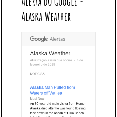
Alerta do Google -
T
B
L
E
E
A
U
U
B
E
O
E
R
D
G
B
B
B
Alaska Weather
R
O
P
E
I
R
E
L
K
L
S
N
A
E
U
T
M
S
Alaska Weather
Atualização assim que ocorre
⋅
4 de
fevereiro de 2018
NOTÍCIAS
Alaska
Man Pulled from
Waters off Wailea
Maui Now
An 80-year-old male visitor from Homer,
Alaska
died after he was found floating
face down in the ocean at Ulua Beach