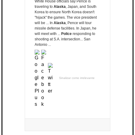
White House officials say Pence is
traveling to
Alaska
, Japan, and South
Korea to ensure North Korea doesn't
"hijack" the games. The vice president
will be ... In
Alaska
, Pence will tour
missile defense facilities. In Japan, he
will meet with ...
Police
responding to
shooting at S.A. intersection... San
Antonio ...
Sinalizar como irrelevante