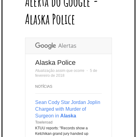
Alerta do Google -
T
B
L
E
E
A
U
U
B
E
O
E
R
D
G
B
B
B
Alaska Police
R
O
P
E
I
R
E
L
K
L
S
N
A
E
U
T
M
S
Alaska Police
Atualização assim que ocorre
⋅
5 de
fevereiro de 2018
NOTÍCIAS
Sean Cody Star Jordan Joplin
Charged with Murder of
Surgeon in
Alaska
Towleroad
KTUU reports: "Records show a
Ketchikan grand jury handed up