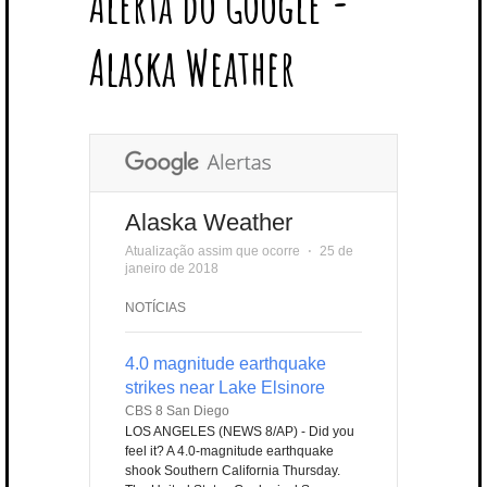
Alerta do Google -
T
B
L
E
E
A
U
U
B
E
O
E
R
D
G
B
B
B
Alaska Weather
R
O
P
E
I
R
E
L
K
L
S
N
A
E
U
T
M
S
Alaska Weather
Atualização assim que ocorre
⋅
25 de
janeiro de 2018
NOTÍCIAS
4.0 magnitude earthquake
strikes near Lake Elsinore
CBS 8 San Diego
LOS ANGELES (NEWS 8/AP) - Did you
feel it? A 4.0-magnitude earthquake
shook Southern California Thursday.