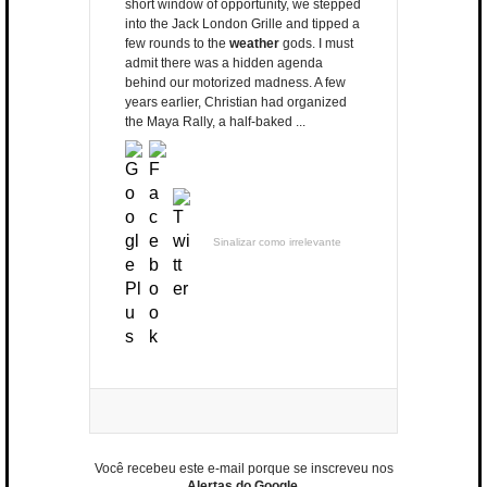
short window of opportunity, we stepped
into the Jack London Grille and tipped a
few rounds to the
weather
gods. I must
admit there was a hidden agenda
behind our motorized madness. A few
years earlier, Christian had organized
the Maya Rally, a half-baked ...
Sinalizar como irrelevante
Você recebeu este e-mail porque se inscreveu nos
Alertas do Google
.