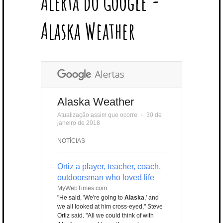
Alerta do Google -
T
B
L
E
E
A
U
U
B
E
O
E
R
D
G
B
B
B
Alaska Weather
R
O
P
E
I
R
E
L
K
L
S
N
A
E
U
T
M
S
Alaska Weather
Atualização assim que ocorre
⋅
30 de
janeiro de 2018
NOTÍCIAS
Ortiz a player, teacher, coach,
outdoorsman who loved life
MyWebTimes.com
"He said, 'We're going to
Alaska
,' and
we all looked at him cross-eyed," Steve
Ortiz said. "All we could think of with