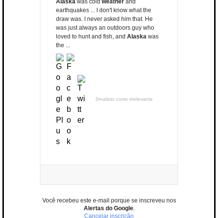
Alaska
was cold
weather
and
earthquakes ... I don't know what the
draw was. I never asked him that. He
was just always an outdoors guy who
loved to hunt and fish, and
Alaska
was
the ...
Sinalizar como irrelevante
Você recebeu este e-mail porque se inscreveu nos
Alertas do Google
.
Cancelar inscrição