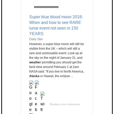
Super blue blood moon 2018:
When and how to see RARE
lunar event not seen in 150
YEARS
Daily Star
However, a super blue moon will still be
visible from the UK – which will still a
rare and unmissable event. Look up at
the sky on the night of January 31, and
weather
permitting you should get the
best view around February 1 at 2am.
NASA said: "If you live in North America,
Alaska
or Hawaii, the eclipse ...
Sinalizar como irrelevante