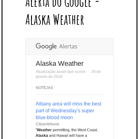
Alerta do Google -
T
B
L
E
E
A
U
U
B
E
O
E
R
D
G
B
B
B
Alaska Weather
R
O
P
E
I
R
E
L
K
L
S
N
A
E
U
T
M
S
Alaska Weather
Atualização assim que ocorre
⋅
29 de
janeiro de 2018
NOTÍCIAS
Albany area will miss the best
part of Wednesday's super
blue-blood moon
Citizentribune
"
Weather
permitting, the West Coast,
Alaska
and Hawaii will have a