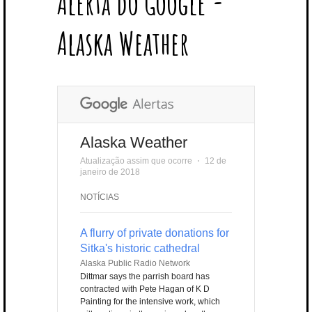
Alerta do Google -
T
B
L
E
E
A
U
U
B
E
O
E
R
D
G
B
B
B
Alaska Weather
R
O
P
E
I
R
E
L
K
L
S
N
A
E
U
T
M
S
Alaska Weather
Atualização assim que ocorre
⋅
12 de
janeiro de 2018
NOTÍCIAS
A flurry of private donations for
Sitka's historic cathedral
Alaska Public Radio Network
Dittmar says the parrish board has
contracted with Pete Hagan of K D
Painting for the intensive work, which