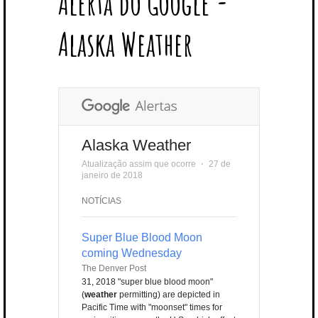
Alerta do Google -
T
B
L
E
E
A
U
U
B
E
O
E
R
D
G
B
B
B
Alaska Weather
R
O
P
E
I
R
E
L
K
L
S
N
A
E
U
T
M
S
Alaska Weather
Atualização assim que ocorre
⋅
27 de
janeiro de 2018
NOTÍCIAS
Super Blue Blood Moon
coming Wednesday
The Denver Post
31, 2018 "super blue blood moon"
(
weather
permitting) are depicted in
Pacific Time with "moonset" times for