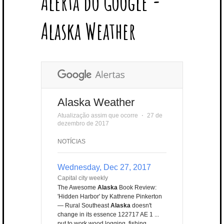
Alerta do Google -
T
B
L
E
E
A
U
U
B
E
O
E
R
D
G
B
B
B
Alaska Weather
R
O
P
E
I
R
E
L
K
L
S
N
A
E
U
T
M
S
Alaska Weather
Atualização assim que ocorre
⋅
27 de
dezembro de 2017
NOTÍCIAS
Wednesday, Dec 27, 2017
Capital city weekly
The Awesome
Alaska
Book Review:
'Hidden Harbor' by Kathrene Pinkerton
— Rural Southeast
Alaska
doesn't
change in its essence 122717 AE 1 ...
put to work wood logging, fishing,