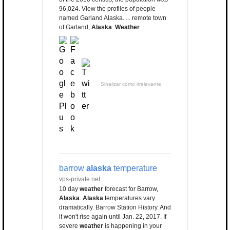
96,024. View the profiles of people
named Garland Alaska. ... remote town
of Garland,
Alaska
.
Weather
...
Sinalizar como irrelevante
barrow
alaska
temperature
vps-private.net
10 day
weather
forecast for Barrow,
Alaska
.
Alaska
temperatures vary
dramatically. Barrow Station History. And
it won't rise again until Jan. 22, 2017. If
severe
weather
is happening in your