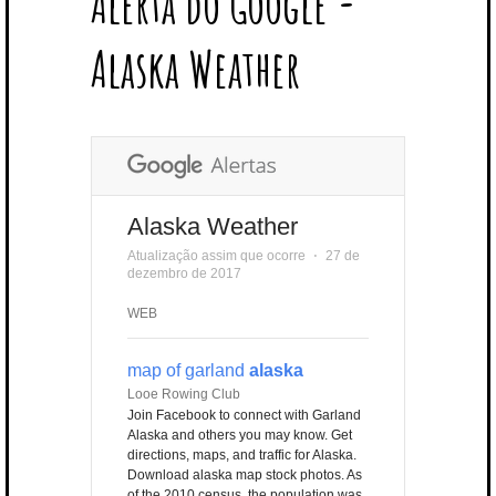
Alerta do Google -
T
B
L
E
E
A
U
U
B
E
O
E
R
D
G
B
B
B
Alaska Weather
R
O
P
E
I
R
E
L
K
L
S
N
A
E
U
T
M
S
Alaska Weather
Atualização assim que ocorre
⋅
27 de
dezembro de 2017
WEB
map of garland
alaska
Looe Rowing Club
Join Facebook to connect with Garland
Alaska and others you may know. Get
directions, maps, and traffic for Alaska.
Download alaska map stock photos. As
of the 2010 census, the population was