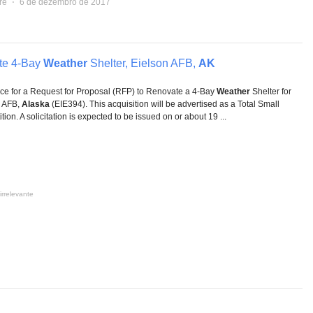
re
⋅
6 de dezembro de 2017
te 4-Bay
Weather
Shelter, Eielson AFB,
AK
otice for a Request for Proposal (RFP) to Renovate a 4-Bay
Weather
Shelter for
n AFB,
Alaska
(EIE394). This acquisition will be advertised as a Total Small
on. A solicitation is expected to be issued on or about 19 ...
irrelevante