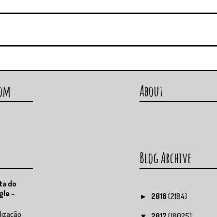
com
About
Blog Archive
ta do
gle -
2018
(2184)
►
lização
2017
(18025)
▼