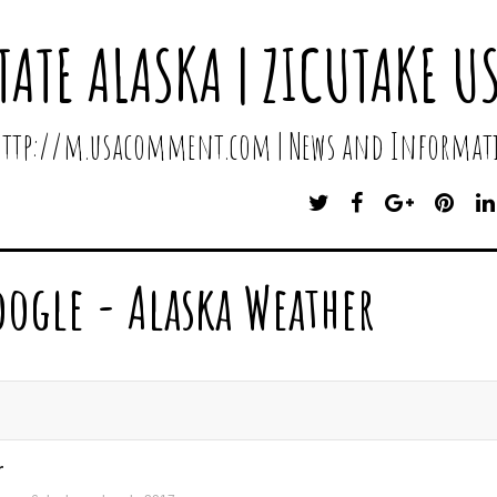
TATE ALASKA | ZICUTAKE U
 http://m.usacomment.com | News and Informati
T
F
G
P
W
A
O
I
I
C
O
N
T
E
G
T
oogle - Alaska Weather
T
B
L
E
E
O
E
R
R
O
P
E
K
L
S
U
T
S
r