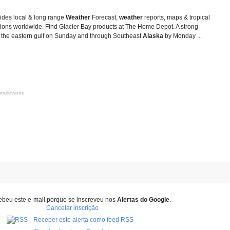
des local & long range
Weather
Forecast,
weather
reports, maps & tropical
tions worldwide. Find Glacier Bay products at The Home Depot. A strong
to the eastern gulf on Sunday and through Southeast
Alaska
by Monday ...
irrelevante
ebeu este e-mail porque se inscreveu nos
Alertas do Google
.
Cancelar inscrição
Receber este alerta como feed RSS