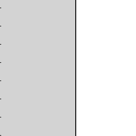
-
-
-
-
-
-
-
-