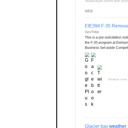
Atualização assim que ocor
WEB
EIE394 F-35 Renova
GovTribe
This is a pre-solicitation n
the F-35 program at Eielso
Business Set-aside Competiti
Sinalizar como 
Glacier bay
weather