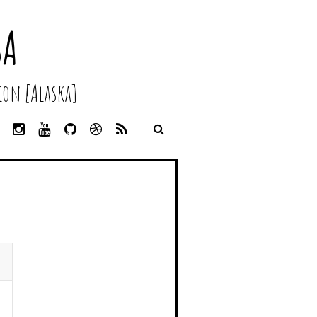
SA
on [Alaska]
L
I
Y
G
D
R
I
N
O
I
R
S
N
S
U
T
I
S
K
T
T
H
B
E
A
U
U
B
D
G
B
B
B
I
R
E
L
N
A
E
M