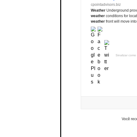
cpointadvisors.biz
Weather
Underground provi
weather
conditions for loca
weather
front will move in
Sinalizar como 
Você rec