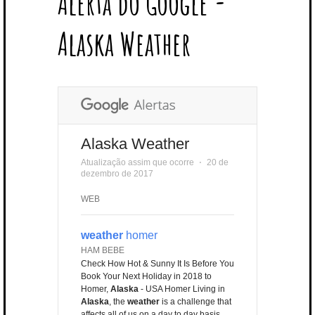
Alerta do Google -
T
B
L
E
E
A
U
U
B
E
O
E
R
D
G
B
B
B
Alaska Weather
R
O
P
E
I
R
E
L
K
L
S
N
A
E
U
T
M
S
Alaska Weather
Atualização assim que ocorre
⋅
20 de
dezembro de 2017
WEB
weather
homer
HAM BEBE
Check How Hot & Sunny It Is Before You
Book Your Next Holiday in 2018 to
Homer,
Alaska
- USA Homer Living in
Alaska
, the
weather
is a challenge that
affects all of us on a day to day basis.