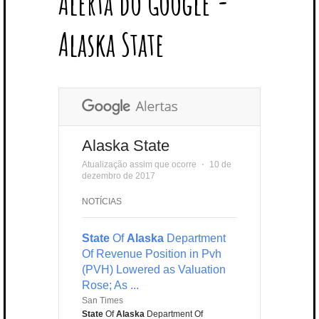
Alerta do Google -
T
B
L
E
E
A
U
U
B
E
O
E
R
D
G
B
B
B
Alaska State
R
O
P
E
I
R
E
L
K
L
S
N
A
E
U
T
M
S
Alaska State
Atualização assim que ocorre
⋅
10 de
dezembro de 2017
NOTÍCIAS
State
Of
Alaska
Department
Of Revenue Position in Pvh
(PVH) Lowered as Valuation
Rose; As ...
San Times
State
Of
Alaska
Department Of