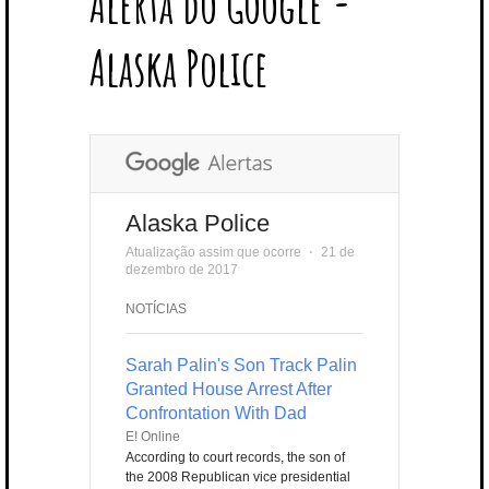
Alerta do Google -
T
B
L
E
E
A
U
U
B
E
O
E
R
D
G
B
B
B
Alaska Police
R
O
P
E
I
R
E
L
K
L
S
N
A
E
U
T
M
S
Alaska Police
Atualização assim que ocorre
⋅
21 de
dezembro de 2017
NOTÍCIAS
Sarah Palin's Son Track Palin
Granted House Arrest After
Confrontation With Dad
E! Online
According to court records, the son of
the 2008 Republican vice presidential