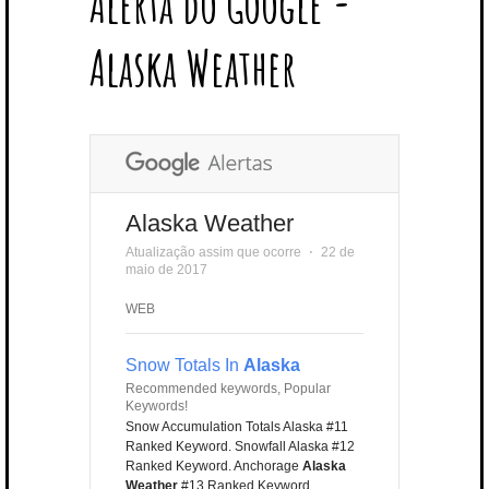
Alerta do Google -
T
B
L
E
E
A
U
U
B
E
O
E
R
D
G
B
B
B
Alaska Weather
R
O
P
E
I
R
E
L
K
L
S
N
A
E
U
T
M
S
Alaska Weather
Atualização assim que ocorre
⋅
22 de
maio de 2017
WEB
Snow Totals In
Alaska
Recommended keywords, Popular
Keywords!
Snow Accumulation Totals Alaska #11
Ranked Keyword. Snowfall Alaska #12
Ranked Keyword. Anchorage
Alaska
Weather
#13 Ranked Keyword.