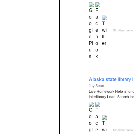
Sinalizar como 
Alaska state
library
Jay Sean
Live Homework Help is fund
Interlibrary Loan; Search the
Sinalizar como 