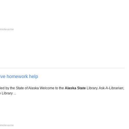
irrelevante
 live homework help
ed by the State of Alaska Welcome to the
Alaska
State
Library. Ask-A-Librarian;
 Library ...
irrelevante