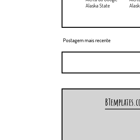
Alaska State
Alask
Postagem mais recente
BTemplates.