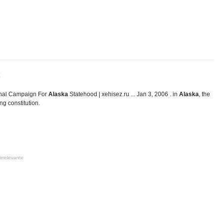
inal Campaign For
Alaska
Statehood | xehisez.ru ... Jan 3, 2006 . in
Alaska
, the
ng constitution.
irrelevante