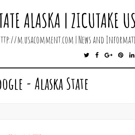
TATE ALASKA | ZICUTAKE U
 http://m.usacomment.com | News and Informati
T
F
G
P
W
A
O
I
I
C
O
N
T
E
G
T
oogle - Alaska State
T
B
L
E
E
O
E
R
R
O
P
E
K
L
S
U
T
S