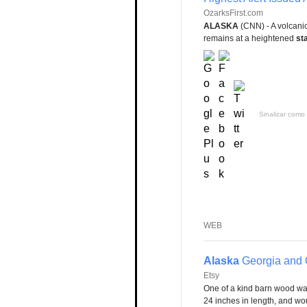
OzarksFirst.com
ALASKA
(CNN) - A volcanic
remains at a heightened
st
Sinalizar como 
WEB
Alaska
Georgia and
Etsy
One of a kind barn wood wal
24 inches in length, and wou