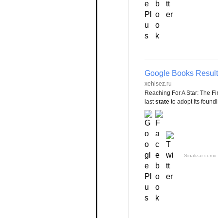
Google Books Result
xehisez.ru
Reaching For A Star: The F
last
state
to adopt its foundi
Sinalizar como 