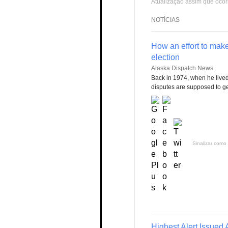
Atualização assim que ocor
NOTÍCIAS
How an effort to make
election
Alaska Dispatch News
Back in 1974, when he live
disputes are supposed to get
Sinalizar como 
Highest Alert Issued 