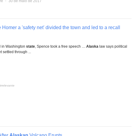
re
⋅
30 de maio de 2017
 Homer a 'safety net' divided the town and led to a recall
d in Washington
state
, Spence took a free speech ....
Alaska
law says political
 settled through ...
irrelevante
After
Alaskan
Volcano Erupts