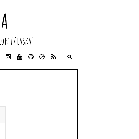
SA
on [Alaska]
L
I
Y
G
D
R
I
N
O
I
R
S
N
S
U
T
I
S
K
T
T
H
B
E
A
U
U
B
D
G
B
B
B
I
R
E
L
N
A
E
M