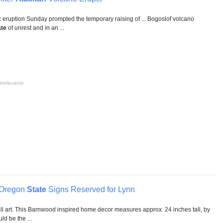
 eruption Sunday prompted the temporary raising of ... Bogoslof volcano
ate
of unrest and in an ...
irrelevante
 Oregon
State
Signs Reserved for Lynn
l art. This Barnwood inspired home decor measures approx. 24 inches tall, by
ld be the ...