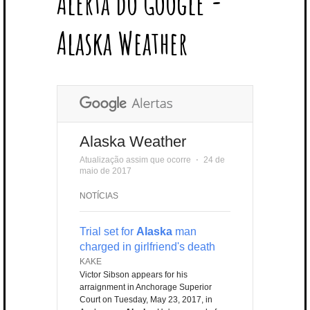
Alerta do Google -
T
B
L
E
E
A
U
U
B
E
O
E
R
D
G
B
B
B
Alaska Weather
R
O
P
E
I
R
E
L
K
L
S
N
A
E
U
T
M
S
Alaska Weather
Atualização assim que ocorre
⋅
24 de
maio de 2017
NOTÍCIAS
Trial set for
Alaska
man
charged in girlfriend's death
KAKE
Victor Sibson appears for his
arraignment in Anchorage Superior
Court on Tuesday, May 23, 2017, in