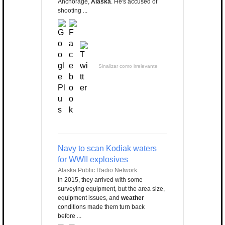
Anchorage,
Alaska
. He's accused of
shooting ...
Sinalizar como irrelevante
Navy to scan Kodiak waters
for WWII explosives
Alaska Public Radio Network
In 2015, they arrived with some
surveying equipment, but the area size,
equipment issues, and
weather
conditions made them turn back
before ...