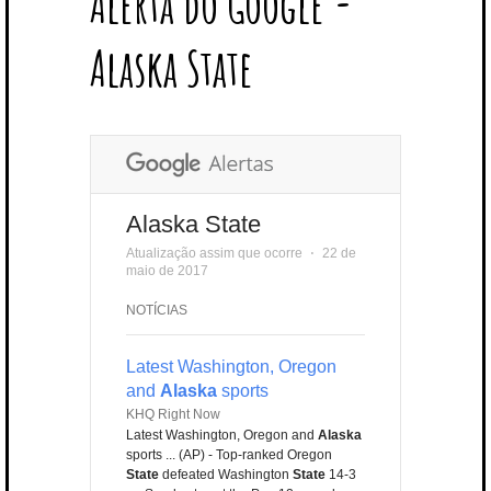
Alerta do Google -
T
B
L
E
E
A
U
U
B
E
O
E
R
D
G
B
B
B
Alaska State
R
O
P
E
I
R
E
L
K
L
S
N
A
E
U
T
M
S
Alaska State
Atualização assim que ocorre
⋅
22 de
maio de 2017
NOTÍCIAS
Latest Washington, Oregon
and
Alaska
sports
KHQ Right Now
Latest Washington, Oregon and
Alaska
sports ... (AP) - Top-ranked Oregon
State
defeated Washington
State
14-3