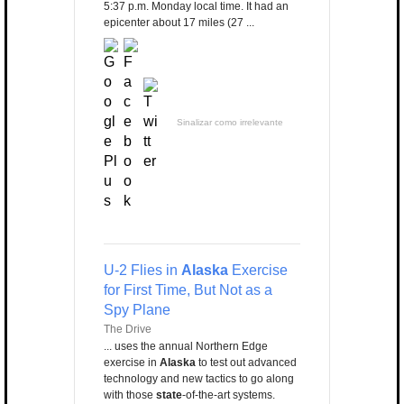
5:37 p.m. Monday local time. It had an
epicenter about 17 miles (27 ...
Sinalizar como irrelevante
U-2 Flies in
Alaska
Exercise
for First Time, But Not as a
Spy Plane
The Drive
... uses the annual Northern Edge
exercise in
Alaska
to test out advanced
technology and new tactics to go along
with those
state
-of-the-art systems.