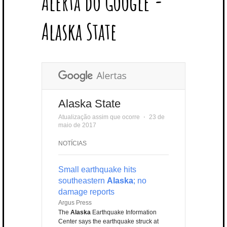
Alerta do Google -
T
B
L
E
E
A
U
U
B
E
O
E
R
D
G
B
B
B
Alaska State
R
O
P
E
I
R
E
L
K
L
S
N
A
E
U
T
M
S
Alaska State
Atualização assim que ocorre
⋅
23 de
maio de 2017
NOTÍCIAS
Small earthquake hits
southeastern
Alaska
; no
damage reports
Argus Press
The
Alaska
Earthquake Information
Center says the earthquake struck at