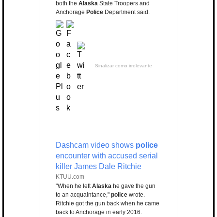
both the
Alaska
State Troopers and
Anchorage
Police
Department said.
Sinalizar como irrelevante
Dashcam video shows
police
encounter with accused serial
killer James Dale Ritchie
KTUU.com
"When he left
Alaska
he gave the gun
to an acquaintance,"
police
wrote.
Ritchie got the gun back when he came
back to Anchorage in early 2016.