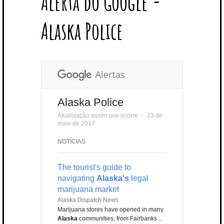
Alerta do Google -
T
B
L
E
E
A
U
U
B
E
O
E
R
D
G
B
B
B
Alaska Police
R
O
P
E
I
R
E
L
K
L
S
N
A
E
U
T
M
S
Alaska Police
Atualização assim que ocorre
⋅
23 de
maio de 2017
NOTÍCIAS
The tourist's guide to
navigating
Alaska's
legal
marijuana market
Alaska Dispatch News
Marijuana stores have opened in many
Alaska
communities, from Fairbanks ...