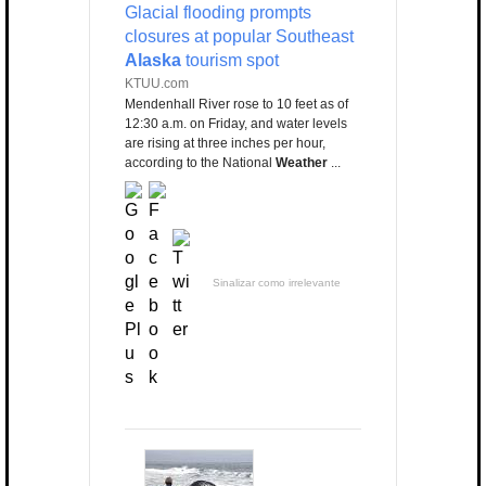
Glacial flooding prompts
closures at popular Southeast
Alaska
tourism spot
KTUU.com
Mendenhall River rose to 10 feet as of
12:30 a.m. on Friday, and water levels
are rising at three inches per hour,
according to the National
Weather
...
Sinalizar como irrelevante