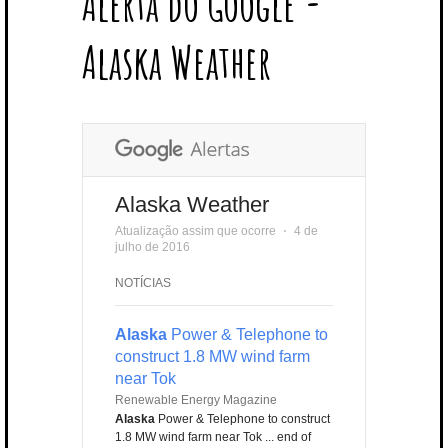
Alerta do Google -
T
B
L
E
E
A
U
U
B
E
O
E
R
D
G
B
B
B
Alaska Weather
R
O
P
E
I
R
E
L
K
L
S
N
A
E
U
T
M
S
Alaska Weather
Atualização assim que ocorre
⋅
4 de
julho de 2016
NOTÍCIAS
Alaska
Power & Telephone to
construct 1.8 MW wind farm
near Tok
Renewable Energy Magazine
Alaska
Power & Telephone to construct
1.8 MW wind farm near Tok ... end of