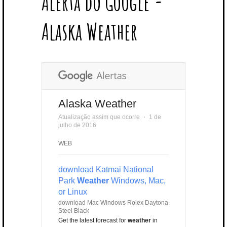
Alerta do Google -
T
B
L
E
E
A
U
U
B
E
O
E
R
D
G
B
B
B
Alaska Weather
R
O
P
E
I
R
E
L
K
L
S
N
A
E
U
T
M
S
Alaska Weather
Atualização assim que ocorre
⋅
1 de
julho de 2016
WEB
download Katmai National
Park
Weather
Windows, Mac,
or Linux
download Mac Windows Rolex Daytona
Steel Black
Get the latest forecast for
weather
in