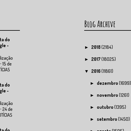
Blog Archive
ta do
gle -
2018
(2184)
►
lização
2017
(18025)
►
⋅ 15 de
TÍCIAS
2016
(11861)
▼
dezembro
(1699
►
ta do
gle -
novembro
(1261)
►
lização
outubro
(1395)
►
⋅ 24 de
OTÍCIAS
setembro
(1450)
►
ta do
agosto
(1505)