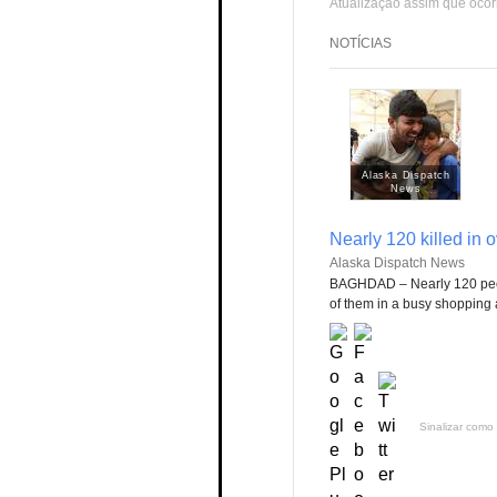
Atualização assim que ocor
NOTÍCIAS
Alaska Dispatch
News
Nearly 120 killed in
Alaska Dispatch News
BAGHDAD – Nearly 120 peop
of them in a busy shopping a
Sinalizar como 