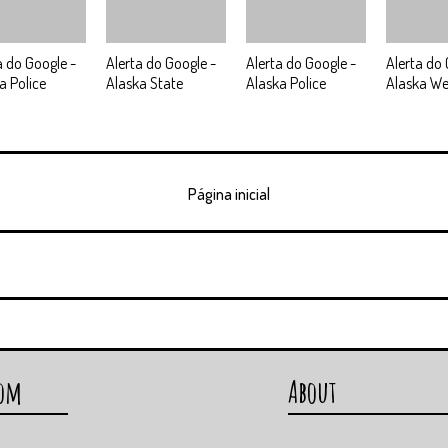
a do Google -
Alerta do Google -
Alerta do Google -
Alerta do 
a Police
Alaska State
Alaska Police
Alaska We
Página inicial
com
About