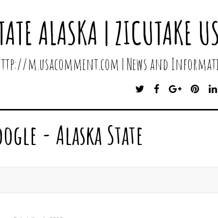
TATE ALASKA | ZICUTAKE U
 http://m.usacomment.com | News and Informati
T
F
G
P
W
A
O
I
I
C
O
N
T
E
G
T
oogle - Alaska State
T
B
L
E
E
O
E
R
R
O
P
E
K
L
S
U
T
S