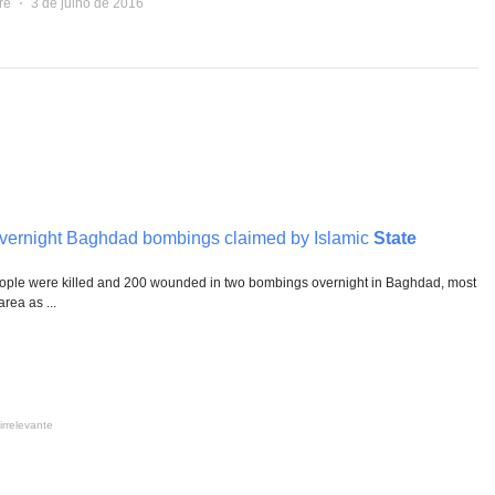
re
⋅
3 de julho de 2016
 overnight Baghdad bombings claimed by Islamic
State
le were killed and 200 wounded in two bombings overnight in Baghdad, most
rea as ...
irrelevante