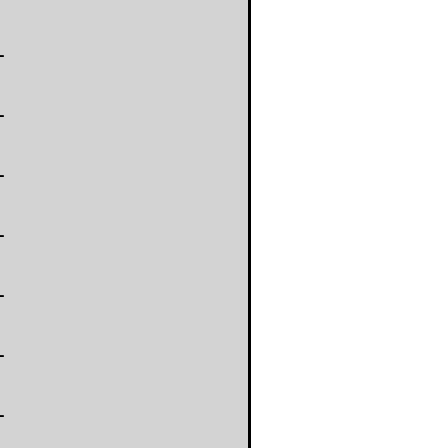
-
-
-
-
-
-
-