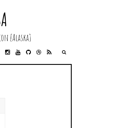
SA
on [Alaska]
L
I
Y
G
D
R
I
N
O
I
R
S
N
S
U
T
I
S
K
T
T
H
B
E
A
U
U
B
D
G
B
B
B
I
R
E
L
N
A
E
M