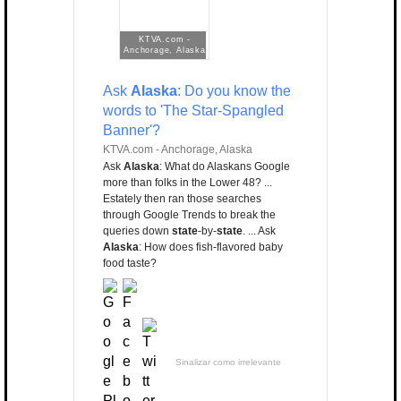
KTVA.com -
Anchorage, Alaska
Ask
Alaska
: Do you know the
words to 'The Star-Spangled
Banner'?
KTVA.com - Anchorage, Alaska
Ask
Alaska
: What do Alaskans Google
more than folks in the Lower 48? ...
Estately then ran those searches
through Google Trends to break the
queries down
state
-by-
state
. ... Ask
Alaska
: How does fish-flavored baby
food taste?
Sinalizar como irrelevante