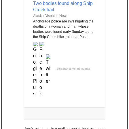
Two bodies found along Ship
Creek trail
Alaska Dispatch News
Anchorage
police
are investigating the
deaths of a woman and man whose
bodies were found early Sunday along
the Ship Creek bike trail near Post ...
Sinalizar como irrelevante
Você recebeu este e-mail porque se inscreveu nos