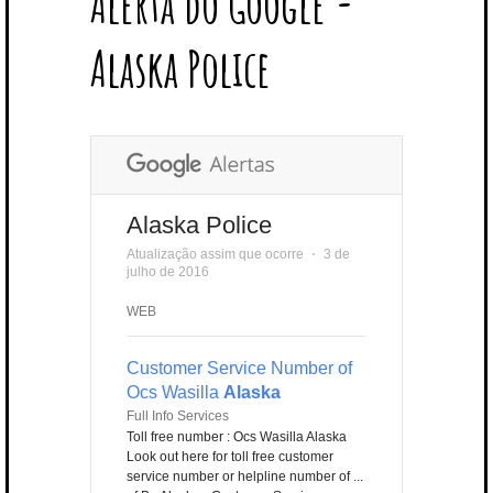
Alerta do Google -
T
B
L
E
E
A
U
U
B
E
O
E
R
D
G
B
B
B
Alaska Police
R
O
P
E
I
R
E
L
K
L
S
N
A
E
U
T
M
S
Alaska Police
Atualização assim que ocorre
⋅
3 de
julho de 2016
WEB
Customer Service Number of
Ocs Wasilla
Alaska
Full Info Services
Toll free number : Ocs Wasilla Alaska
Look out here for toll free customer
service number or helpline number of ...