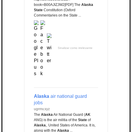
book=B00AJIZJW2[PDF] The
Alaska
State
Constitution (Oxford
Commentaries on the State ...
Sinalizar como irrelevante
Alaska
air national guard
jobs
ugrmv.xyz
The
Alaska
Air National Guard (
AK
ANG) is the air militia of the
State
of
Alaska
,. United States of America. It is,
along with the
Alaska
...