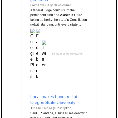
Fairbanks Daily News-Miner
A federal judge could usurp the
permanent fund and
Alaska's
future
taxing authority, the
state's
Constitution
notwithstanding, until every
state
...
Sinalizar como irrelevante
Local makes honor roll at
Oregon
State
University
Juneau Empire (subscription)
Saul L. Santana, a Juneau resident who