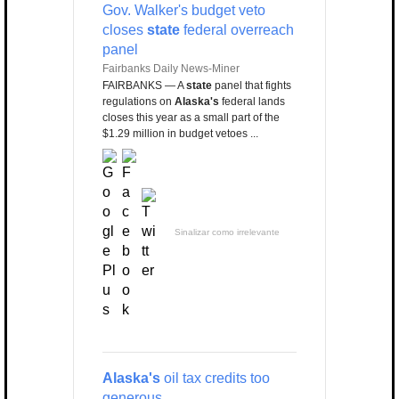
Gov. Walker's budget veto
closes
state
federal overreach
panel
Fairbanks Daily News-Miner
FAIRBANKS — A
state
panel that fights
regulations on
Alaska's
federal lands
closes this year as a small part of the
$1.29 million in budget vetoes ...
Sinalizar como irrelevante
Alaska's
oil tax credits too
generous